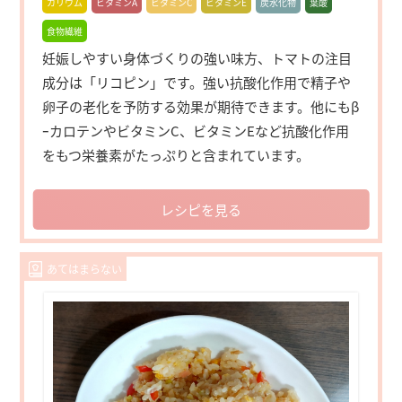
カリウム
ビタミンA
ビタミンC
ビタミンE
炭水化物
葉酸
食物繊維
妊娠しやすい身体づくりの強い味方、トマトの注目
成分は「リコピン」です。強い抗酸化作用で精子や
卵子の老化を予防する効果が期待できます。他にもβ
ｰカロテンやビタミンC、ビタミンEなど抗酸化作用
をもつ栄養素がたっぷりと含まれています。
レシピを見る
あてはまらない