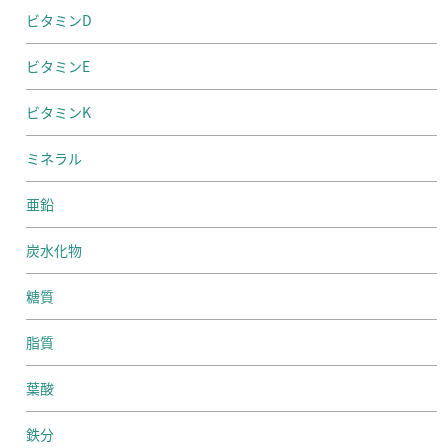
ビタミンD
ビタミンE
ビタミンK
ミネラル
亜鉛
炭水化物
糖質
脂質
葉酸
鉄分