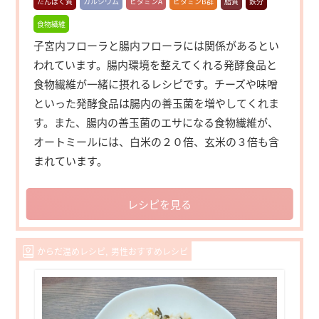
たんぱく質
カルシウム
ビタミンA
ビタミンB群
脂質
鉄分
食物繊維
子宮内フローラと腸内フローラには関係があるとい
われています。腸内環境を整えてくれる発酵食品と
食物繊維が一緒に摂れるレシピです。チーズや味噌
といった発酵食品は腸内の善玉菌を増やしてくれま
す。また、腸内の善玉菌のエサになる食物繊維が、
オートミールには、白米の２０倍、玄米の３倍も含
まれています。
レシピを見る
からだ温めレシピ
男性おすすめレシピ