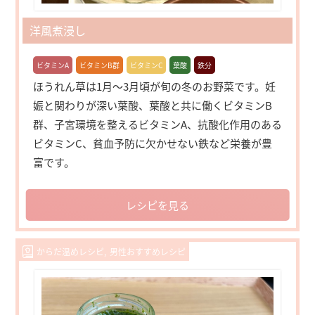
洋風煮浸し
ビタミンA
ビタミンB群
ビタミンC
葉酸
鉄分
ほうれん草は1月～3月頃が旬の冬のお野菜です。妊
娠と関わりが深い葉酸、葉酸と共に働くビタミンB
群、子宮環境を整えるビタミンA、抗酸化作用のある
ビタミンC、貧血予防に欠かせない鉄など栄養が豊
富です。
レシピを見る
からだ温めレシピ
男性おすすめレシピ