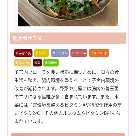
腸活和サラダ
たんぱく質
カリウム
カルシウム
ビタミンA
ビタミンB群
ビタミンC
鉄分
食物繊維
子宮内フローラを良い状態に保つために、日々の食
生活を整え、腸内環境を整えることで子宮内環境の
改善が期待されます。野菜や海藻には腸内の善玉菌
のエサになる繊維が多く含まれています。また、水
菜には子宮環境を整えるビタミンAや抗酸化作用の高
いビタミンC、その他カルシウムやビタミンB群も含
まれています。