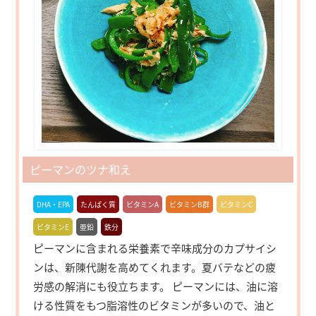
ピーマンのツナ和え
DHA・EPA
たんぱく質
ビタミンA
ビタミンB群
ビタミンC
ビタミンE
亜鉛
鉄分
ピーマンに含まれる栄養素で辛味成分のカプサイシ
ンは、新陳代謝を高めてくれます。夏バテなどの疲
労感の解消にも役立ちます。 ピーマンには、油に溶
ける性質をもつ脂溶性のビタミンが多いので、油と