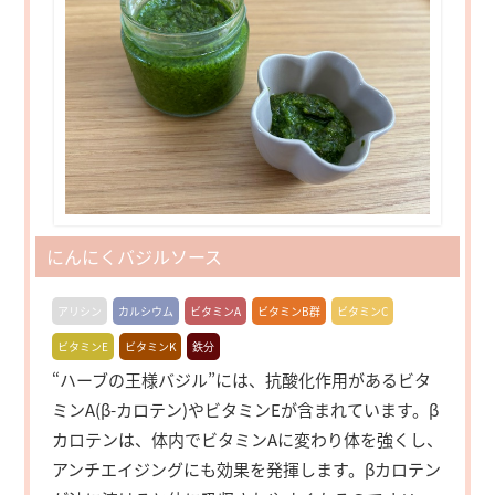
にんにくバジルソース
アリシン
カルシウム
ビタミンA
ビタミンB群
ビタミンC
ビタミンE
ビタミンK
鉄分
“ハーブの王様バジル”には、抗酸化作用があるビタ
ミンA(β-カロテン)やビタミンEが含まれています。β
カロテンは、体内でビタミンAに変わり体を強くし、
アンチエイジングにも効果を発揮します。βカロテン