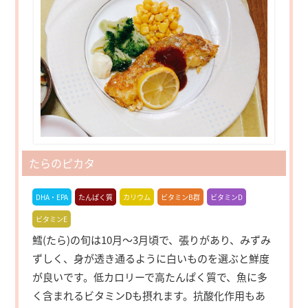
たらのピカタ
DHA・EPA
たんぱく質
カリウム
ビタミンB群
ビタミンD
ビタミンE
鱈(たら)の旬は10月～3月頃で、張りがあり、みずみ
ずしく、身が透き通るように白いものを選ぶと鮮度
が良いです。低カロリーで高たんぱく質で、魚に多
く含まれるビタミンDも摂れます。抗酸化作用もあ