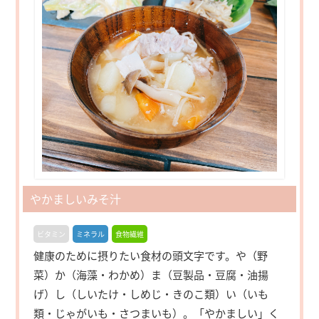
やかましいみそ汁
ビタミン
ミネラル
食物繊維
健康のために摂りたい食材の頭文字です。や（野
菜）か（海藻・わかめ）ま（豆製品・豆腐・油揚
げ）し（しいたけ・しめじ・きのこ類）い（いも
類・じゃがいも・さつまいも）。「やかましい」く