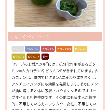
にんにくバジルソース
アリシン
カルシウム
ビタミンA
ビタミンB群
ビタミンC
ビタミンE
ビタミンK
鉄分
“ハーブの王様バジル”には、抗酸化作用があるビタ
ミンA(β-カロテン)やビタミンEが含まれています。β
カロテンは、体内でビタミンAに変わり体を強くし、
アンチエイジングにも効果を発揮します。βカロテン
が油に溶けると体に吸収されやすくなるのでオリー
ブオイルと相性抜群です。その他にも日本人が慢性
的に不足しているカルシウムや、女性に不足してい