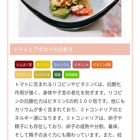
トマトとアボカドの白和え
たんぱく質
カリウム
カルシウム
ビタミンA
ビタミンB群
ビタミンC
ビタミンE
葉酸
食物繊維
トマトに含まれるリコピンやビタミンCは、抗酸化
作用が強く、身体や子宮の老化を防ぎます。リコピ
ンの抗酸化力はビタミンEの約１００倍です。他にも
カリウムが多く含まれており、ミトコンドリアのエ
ネルギー源になります。ミトコンドリアは、卵子や
精子にも存在しており、卵子の成熟や分割、着床、
そして精子の泳ぐ力にも関わっています。また、妊