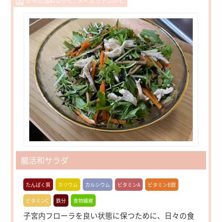
からだ温めレシピ
ダイエットレシピ
腸活和サラダ
たんぱく質
カリウム
カルシウム
ビタミンA
ビタミンB群
ビタミンC
鉄分
食物繊維
子宮内フローラを良い状態に保つために、日々の食