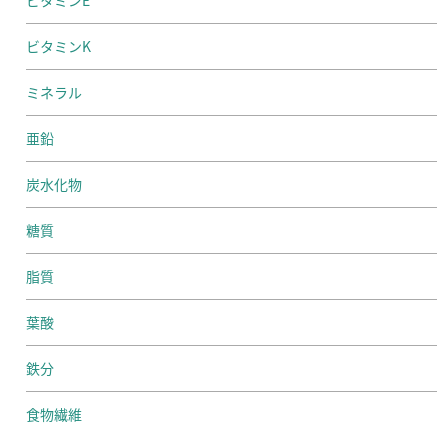
ビタミンK
ミネラル
亜鉛
炭水化物
糖質
脂質
葉酸
鉄分
食物繊維