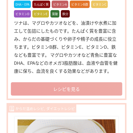
DHA・EPA
たんぱく質
ビタミンA
ビタミンB群
ビタミンC
ビタミンD
ビタミンE
葉酸
鉄分
ツナは、マグロやカツオなどを、油漬けや水煮に加
工して缶詰にしたものです。たんぱく質を豊富に含
み、からだの基礎づくりや卵子や精子の成長に役立
ちます。ビタミンB群、ビタミンE、ビタミンD、鉄
なども豊富です。 マグロやカツオなど青魚に豊富な
DHA、EPAなどのオメガ3脂肪酸は、血液や血管を健
康に保ち、血流を良くする効果などがあります。
レシピを見る
からだ温めレシピ
ダイエットレシピ