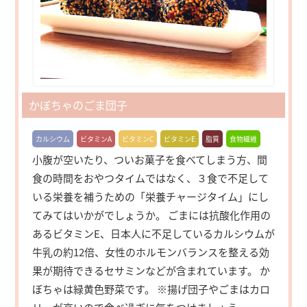
かぼちゃのごま団子
カルシウム
ビタミンA
ビタミンC
ビタミンE
脂質
食物繊維
小腹が空いたり、ついお菓子を食べてしまう方、間
食の時間をおやつタイムではなく、３食で不足して
いる栄養を補うための「栄養チャージタイム」にし
てみてはいかがでしょうか。 ごまには抗酸化作用の
あるビタミンE、日本人に不足しているカルシウムが
牛乳の約12倍、女性のホルモンバランスを整える効
果が期待できるセサミンなどが含まれています。 か
ぼちゃは緑黄色野菜です。 ※揚げ団子やごまはカロ